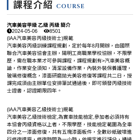
課程介紹
COURSE
汽車美容甲級 乙級 丙級 簡介
2024-05-06
8501
(IAA汽車美容丙級技術士)規範
汽車美容丙級訓練課程規劃，定於每年8月開辦，由國際
聯合汽車美容協會主辦，陽明工商職業學校協辦，不限學
歷，需在職本業才可參與課程，課程規劃有>汽車美容概
論，作業安全須知，清潔設備作業，內裝外裝保養護理，
玻璃修復概念，漆面研磨拋光美容修復等課程共二日，授
課完成須由主辦單位安排筆試通過後，即可頒發丙級技術
士證書，認證期限四年。
(IAA汽車美容乙級技術士)規範
汽車美容乙級技術檢定,為實車技能檢定,參加者必須持有
本協會丙級資格以上者，不限學歷，技能檢定範圍為全車
四分之一漆面修復，共有五塊漆面板件，全數砂紙破壞進
行修復還原，修復時間為一小時，依規定進行評分，通過